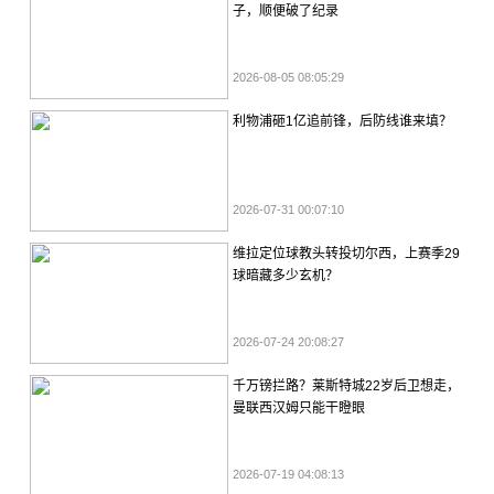
子，顺便破了纪录
2026-08-05 08:05:29
利物浦砸1亿追前锋，后防线谁来填？
2026-07-31 00:07:10
维拉定位球教头转投切尔西，上赛季29
球暗藏多少玄机？
2026-07-24 20:08:27
千万镑拦路？莱斯特城22岁后卫想走，
曼联西汉姆只能干瞪眼
2026-07-19 04:08:13