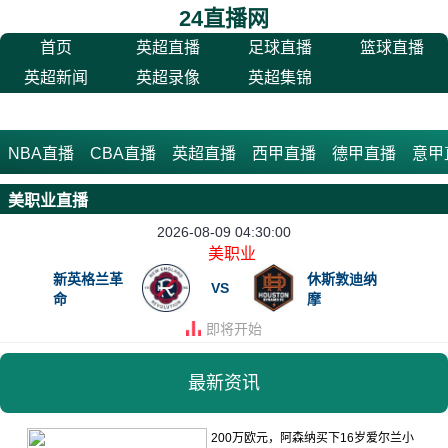
24直播网
首页
英超直播
足球直播
篮球直播
英超新闻
英超录像
英超集锦
NBA直播
CBA直播
英超直播
西甲直播
德甲直播
意甲
美职业直播
2026-08-09 04:30:00
美职业
新英格兰革
休斯敦迪纳
VS
命
摩
即将开始
最新资讯
200万欧元，阿森纳买下16岁爱尔兰小