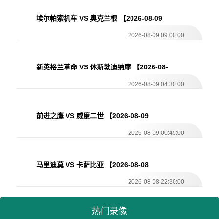
埃尔帕索机车 VS 奥克兰根 【2026-08-09
09:00:00】
2026-08-09 09:00:00
新英格兰革命 VS 休斯敦迪纳摩 【2026-08-
09 04:30:00】
2026-08-09 04:30:00
前进之鹰 VS 威廉二世 【2026-08-09
00:45:00】
2026-08-09 00:45:00
马里迪莫 VS 卡萨比亚 【2026-08-08
22:30:00】
2026-08-08 22:30:00
热门录像