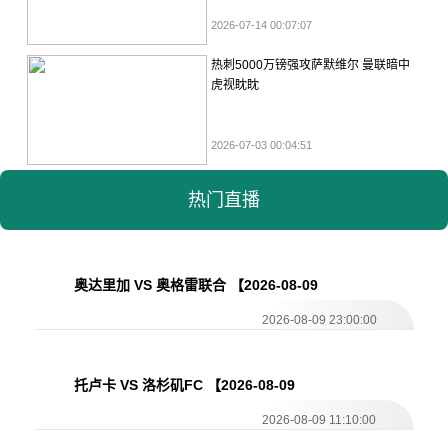
2026-07-14 00:07:07
热刺5000万镑强攻萨默维尔 曼联暗中
虎视眈眈
2026-07-03 00:04:51
热门直播
奥达里加 VS 奥格雷联合 【2026-08-09
23:00:00】
2026-08-09 23:00:00
托卢卡 VS 洛杉矶FC 【2026-08-09
11:10:00】
2026-08-09 11:10:00