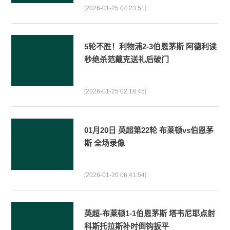
[2026-01-25 04:23:51]
5轮不胜！利物浦2-3伯恩茅斯 阿德利读
秒绝杀范戴克送礼后破门
[2026-01-25 02:18:45]
01月20日 英超第22轮 布莱顿vs伯恩茅
斯 全场录像
[2026-01-20 06:41:54]
英超-布莱顿1-1伯恩茅斯 塔韦尼耶点射
科斯托拉斯补时倒钩扳平