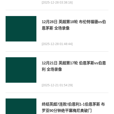
[2025-12-28 03:38:16]
12月28日 英超第18轮 布伦特福德vs伯
恩茅斯 全场录像
[2025-12-28 01:48:44]
12月21日 英超第17轮 伯恩茅斯vs伯恩
利 全场录像
[2025-12-21 01:54:29]
终结英超7连败!伯恩利1-1伯恩茅斯 布
罗亚90分钟绝平塞梅尼奥破门