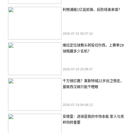
利物浦砸1亿追前锋，后防线谁来填？
2026-07-31 00:07:10
维拉定位球教头转投切尔西，上赛季29
球暗藏多少玄机？
2026-07-24 20:08:27
千万镑拦路？莱斯特城22岁后卫想走，
曼联西汉姆只能干瞪眼
2026-07-19 04:08:13
安德雷：进球是我的中场本能 家人与奖
杯同样重要