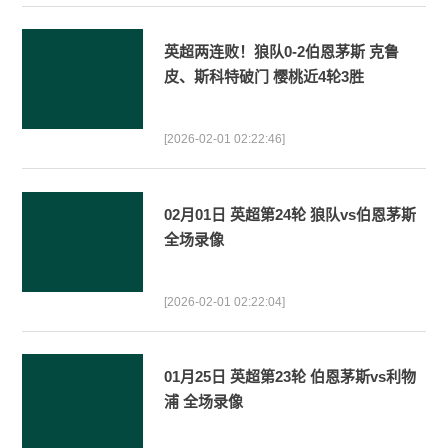
英超两连败！狼队0-2伯恩茅斯 克鲁
皮、斯科特破门 樱桃近4轮3胜
[2026-02-01 02:22:46]
02月01日 英超第24轮 狼队vs伯恩茅斯
全场录像
[2026-02-01 02:22:04]
01月25日 英超第23轮 伯恩茅斯vs利物
浦 全场录像