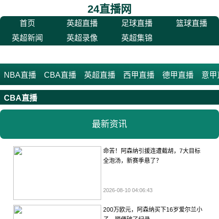
24直播网
首页
英超直播
足球直播
篮球直播
英超新闻
英超录像
英超集锦
NBA直播
CBA直播
英超直播
西甲直播
德甲直播
意甲
CBA直播
最新资讯
命苦！阿森纳引援连遭截胡，7大目标
全泡汤，新赛季悬了？
2026-08-10 04:06:43
200万欧元，阿森纳买下16岁爱尔兰小