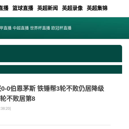
直播
篮球直播
英超新闻
英超录像
英超集锦
甲直播
中超直播
世界杯直播
欧冠杯直播
0-0伯恩茅斯 铁锤帮3轮不败仍居降级
7轮不败居第8
:38:20]