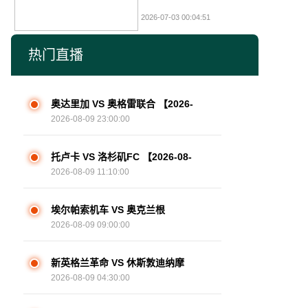
2026-07-03 00:04:51
热门直播
奥达里加 VS 奥格雷联合 【2026-
2026-08-09 23:00:00
08-09 23:00:00】
托卢卡 VS 洛杉矶FC 【2026-08-
2026-08-09 11:10:00
09 11:10:00】
埃尔帕索机车 VS 奥克兰根
2026-08-09 09:00:00
【2026-08-09 09:00:00】
新英格兰革命 VS 休斯敦迪纳摩
2026-08-09 04:30:00
【2026-08-09 04:30:00】