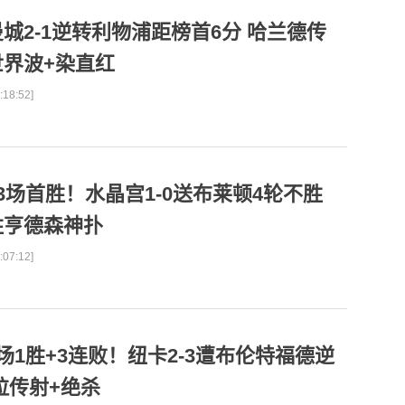
城2-1逆转利物浦距榜首6分 哈兰德传
世界波+染直红
:18:52]
3场首胜！水晶宫1-0送布莱顿4轮不胜
胜亨德森神扑
:07:12]
场1胜+3连败！纽卡2-3遭布伦特福德逆
拉传射+绝杀