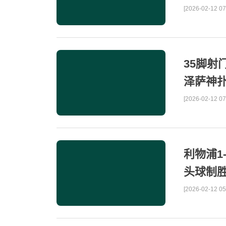
[2026-02-12 07
35脚射
泽萨神
[2026-02-12 07
利物浦1
头球制
[2026-02-12 05