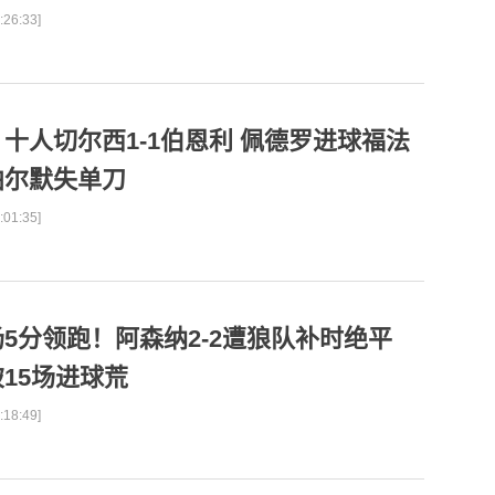
:26:33]
十人切尔西1-1伯恩利 佩德罗进球福法
帕尔默失单刀
:01:35]
5分领跑！阿森纳2-2遭狼队补时绝平
15场进球荒
:18:49]