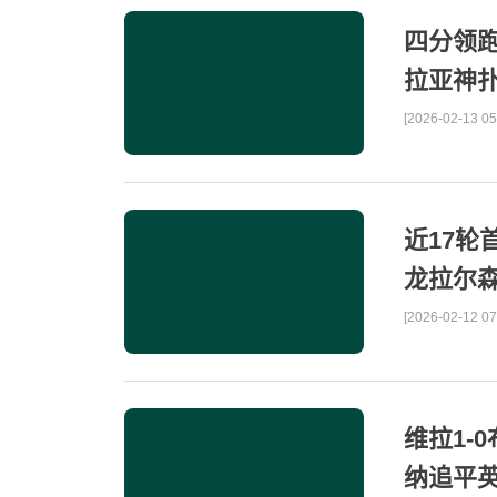
四分领跑
拉亚神
[2026-02-13 05
近17轮
龙拉尔
[2026-02-12 07
维拉1-
纳追平