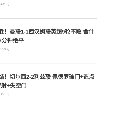
:43:32]
胜！曼联1-1西汉姆联英超9轮不败 舍什
6分钟绝平
:05:47]
结！切尔西2-2利兹联 佩德罗破门+造点
射+失空门
:15:30]