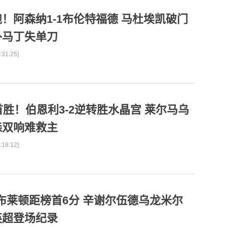
！阿森纳1-1布伦特福德 马杜埃凯破门
扑马丁失单刀
:31:25]
首胜！伯恩利3-2逆转胜水晶宫 莱尔马乌
森双响难救主
:18:12]
0布莱顿距榜首6分 辛谢尔伍德乌龙米尔
英超登场纪录