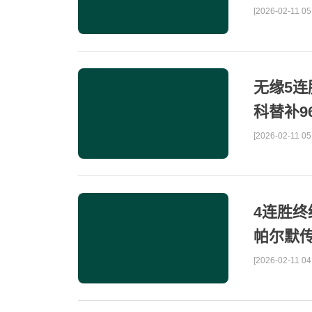
[2026-02-11 05
无缘5连
科替补9
[2026-02-11 05
4连胜终
帕尔默传
[2026-02-11 04