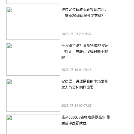
维拉定位球教头转投切尔西，
上赛季29球暗藏多少玄机？
2026-07-24 20:08:27
千万镑拦路？莱斯特城22岁后
卫想走，曼联西汉姆只能干瞪
眼
2026-07-19 04:08:13
安德雷：进球是我的中场本能
家人与奖杯同样重要
2026-07-14 00:07:07
热刺5000万镑强攻萨默维尔 曼
联暗中虎视眈眈