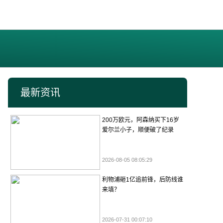
最新资讯
200万欧元，阿森纳买下16岁
爱尔兰小子，顺便破了纪录
2026-08-05 08:05:29
利物浦砸1亿追前锋，后防线谁
来填？
2026-07-31 00:07:10