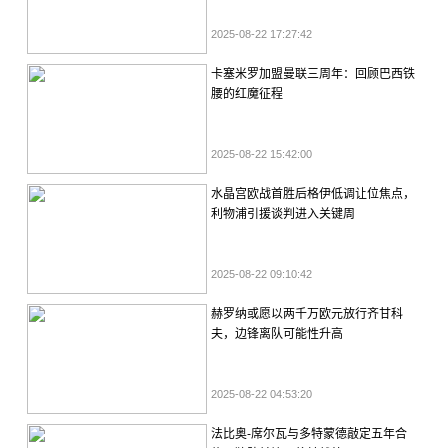
2025-08-22 17:27:42
卡塞米罗加盟曼联三周年：回顾巴西铁
腰的红魔征程
2025-08-22 15:42:00
水晶宫欧战首胜后格伊低调让位焦点，
利物浦引援谈判进入关键周
2025-08-22 09:10:42
赫罗纳或愿以两千万欧元放行齐甘科
夫，边锋离队可能性升高
2025-08-22 04:53:20
法比奥-席尔瓦与多特蒙德敲定五年合