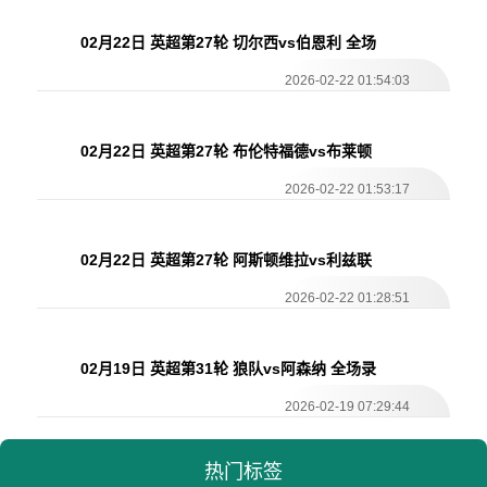
02月22日 英超第27轮 切尔西vs伯恩利 全场
录像
2026-02-22 01:54:03
02月22日 英超第27轮 布伦特福德vs布莱顿
全场录像
2026-02-22 01:53:17
02月22日 英超第27轮 阿斯顿维拉vs利兹联
全场录像
2026-02-22 01:28:51
02月19日 英超第31轮 狼队vs阿森纳 全场录
像
2026-02-19 07:29:44
热门标签