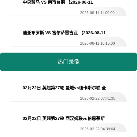
中央骏马 VS 南市台钢 【2026-08-11
11:00:00】
2026-08-11 11:00:00
迪亚布罗斯 VS 富尔萨雷吉亚 【2026-08-11
10:15:00】
2026-08-11 10:15:00
热门录像
02月22日 英超第27轮 曼城vs纽卡斯尔联 全
场录像
2026-02-22 07:41:35
02月22日 英超第27轮 西汉姆联vs伯恩茅斯
全场录像
2026-02-22 04:39:04