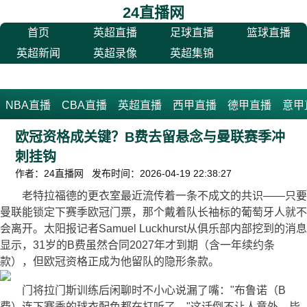
24直播网
首页
英超直播
足球直播
篮球直播
英超新闻
英超录像
英超集锦
NBA直播
CBA直播
英超直播
西甲直播
德甲直播
意甲
欧冠资格成关键？B费去留悬念与曼联赛季冲
刺挂钩
作者：24直播网 发布时间：2026-04-19 22:38:27
老特拉福德的更衣室最近流传着一条不成文的共识——只要
曼联能锁定下赛季欧冠门票，那个戴着队长袖标的葡萄牙人就不
会离开。太阳报记者Samuel Luckhurst从俱乐部内部挖到的消息
显示，31岁的B费虽然合同2027年才到期（含一年续约条
款），但欧冠资格正成为他留队的隐形条款。
门将拉门斯训练后闲聊时不小心说漏了嘴："布鲁诺（B
费）连下赛季的球衣配色都在打听了。"这话倒不让人意外，毕