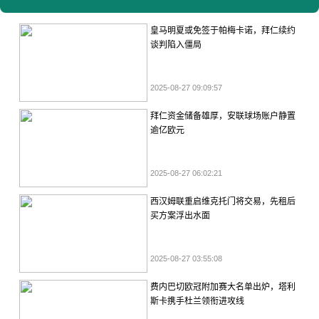
皇马明夏或免签于帕梅卡诺，拜仁续约
谈判陷入僵局
2025-08-27 09:09:57
拜仁资金储备雄厚，安联球场账户静置
逾亿欧元
2025-08-27 06:02:21
西汉姆联重启维克托门将交易，先租后
买方案浮出水面
2025-08-27 03:55:08
费内巴切欧冠附加赛大名单出炉，塔利
斯卡携手杜兰领衔进攻线