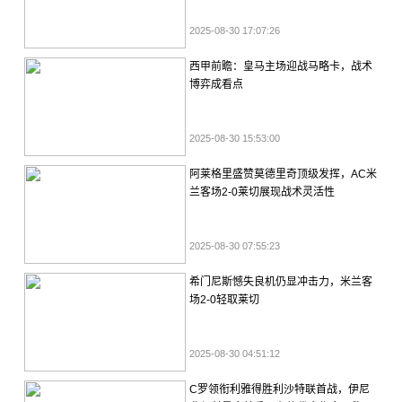
2025-08-30 17:07:26
西甲前瞻：皇马主场迎战马略卡，战术
博弈成看点
2025-08-30 15:53:00
阿莱格里盛赞莫德里奇顶级发挥，AC米
兰客场2-0莱切展现战术灵活性
2025-08-30 07:55:23
希门尼斯憾失良机仍显冲击力，米兰客
场2-0轻取莱切
2025-08-30 04:51:12
C罗领衔利雅得胜利沙特联首战，伊尼